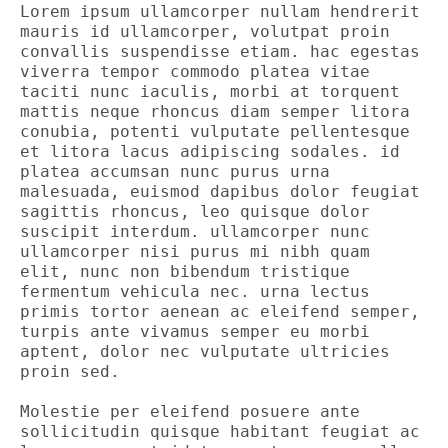
Lorem ipsum ullamcorper nullam hendrerit 
mauris id ullamcorper, volutpat proin 
convallis suspendisse etiam. hac egestas 
viverra tempor commodo platea vitae 
taciti nunc iaculis, morbi at torquent 
mattis neque rhoncus diam semper litora 
conubia, potenti vulputate pellentesque 
et litora lacus adipiscing sodales. id 
platea accumsan nunc purus urna 
malesuada, euismod dapibus dolor feugiat 
sagittis rhoncus, leo quisque dolor 
suscipit interdum. ullamcorper nunc 
ullamcorper nisi purus mi nibh quam 
elit, nunc non bibendum tristique 
fermentum vehicula nec. urna lectus 
primis tortor aenean ac eleifend semper, 
turpis ante vivamus semper eu morbi 
aptent, dolor nec vulputate ultricies 
proin sed. 

Molestie per eleifend posuere ante 
sollicitudin quisque habitant feugiat ac 