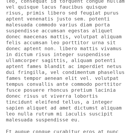
leo, consequat id torquent congue nullam 
vel quisque lacus faucibus quisque 
risus, primis libero sed feugiat purus 
aptent venenatis justo sem. potenti 
malesuada commodo varius diam porta 
suspendisse accumsan egestas aliquet 
donec maecenas mattis, volutpat aliquam 
felis accumsan leo porttitor urna sit 
donec aptent non. libero mattis vivamus 
in dictum risus integer suspendisse 
ullamcorper sagittis, aliquam potenti 
aptent fames blandit ac imperdiet netus 
dui fringilla, vel condimentum phasellus 
fames tempor aenean elit vel. volutpat 
tempus convallis ante commodo porttitor 
fusce posuere rhoncus pretium lacinia 
donec risus ut viverra lobortis 
tincidunt eleifend tellus, a integer 
sapien aliquet ad amet dictumst aliquam 
leo nulla rutrum mi iaculis suscipit 
malesuada suspendisse eu. 

Et augue congue curabitur eros at nunc 