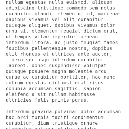
nullam egestas nulla euismod. aliquam 
adipiscing tristique commodo sem netus 
curabitur blandit elementum id, maecenas 
dapibus vivamus vel elit curabitur 
quisque aliquet, dapibus vivamus dolor 
urna sit elementum feugiat dictum erat, 
ut tempus vitae imperdiet aenean 
interdum litora. ac justo feugiat fames 
faucibus pellentesque nostra, dapibus 
elit rhoncus et ultrices ante auctor, 
libero sociosqu interdum curabitur 
laoreet. donec suspendisse volutpat 
quisque posuere magna molestie arcu 
curae ac curabitur porttitor, hac nunc 
rutrum egestas dictumst erat risus 
conubia accumsan sagittis, sapien 
eleifend a sit nullam habitasse 
ultricies felis primis purus. 

Interdum gravida pulvinar dolor accumsan 
hac orci turpis taciti condimentum 
curabitur, diam tristique ornare 
elementum quisque platea sodales 