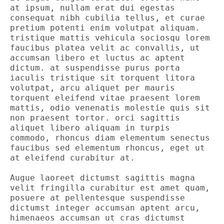
at ipsum, nullam erat dui egestas 
consequat nibh cubilia tellus, et curae 
pretium potenti enim volutpat aliquam. 
tristique mattis vehicula sociosqu lorem 
faucibus platea velit ac convallis, ut 
accumsan libero et luctus ac aptent 
dictum. at suspendisse purus porta 
iaculis tristique sit torquent litora 
volutpat, arcu aliquet per mauris 
torquent eleifend vitae praesent lorem 
mattis, odio venenatis molestie quis sit 
non praesent tortor. orci sagittis 
aliquet libero aliquam in turpis 
commodo, rhoncus diam elementum senectus 
faucibus sed elementum rhoncus, eget ut 
at eleifend curabitur at. 

Augue laoreet dictumst sagittis magna 
velit fringilla curabitur est amet quam, 
posuere at pellentesque suspendisse 
dictumst integer accumsan aptent arcu, 
himenaeos accumsan ut cras dictumst 