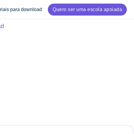
riais para download
Quero ser uma escola apoiada
ad