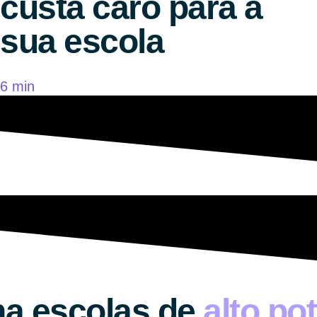
custa caro para a
sua escola
6 min
na escolas de
alto pot