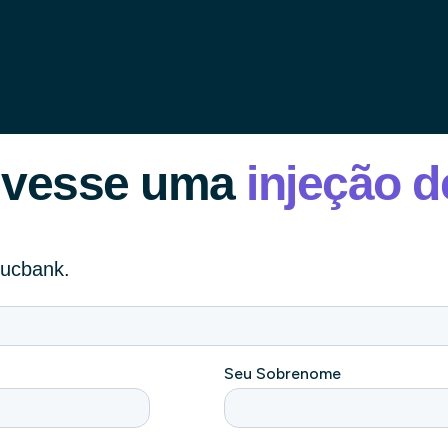
tivesse uma
injeção d
ducbank.