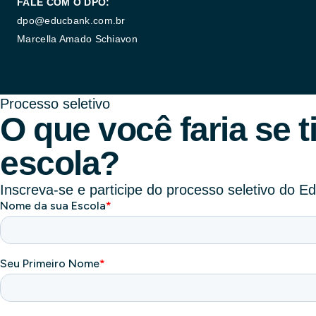
FALE COM O DPO:
dpo@educbank.com.br
Marcella Amado Schiavon
Processo seletivo
O que você faria se 
escola?
Inscreva-se e participe do processo seletivo do E