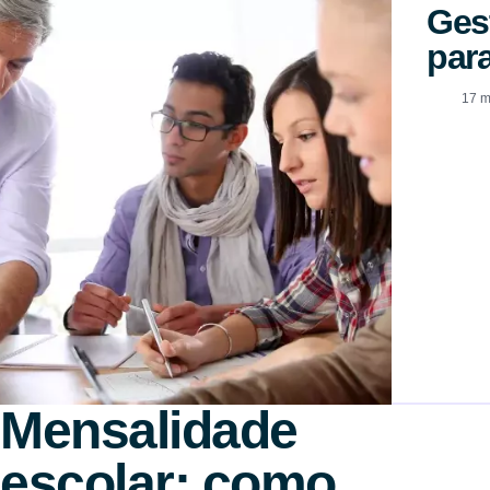
Ges
para
17 m
Mensalidade
escolar: como