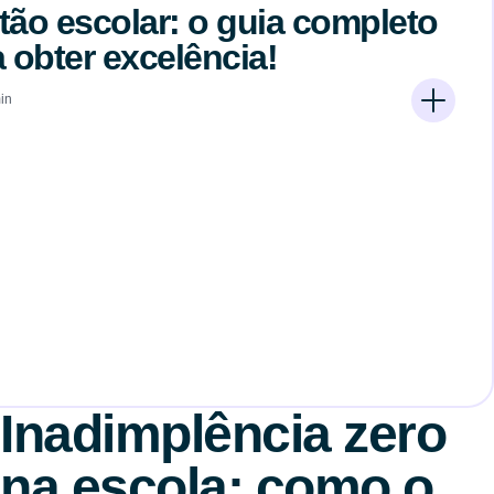
tão escolar: o guia completo
 obter excelência!
in
Inadimplência zero
na escola: como o