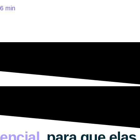
6 min
encial,
para que elas