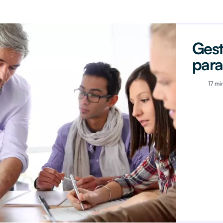
Gest
para
17 mi