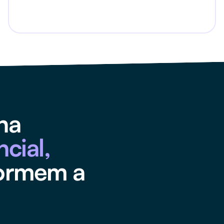
na
ncial,
formem a