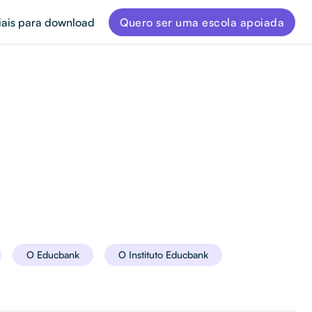
iais para download
Quero ser uma escola apoiada
O Educbank
O Instituto Educbank