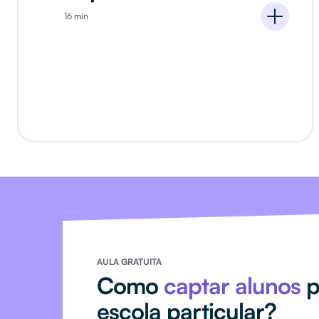
16 min
AULA GRATUITA
Como
captar alunos
p
escola particular?