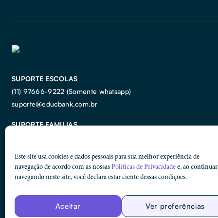
SUPORTE ESCOLAS
(11) 97666-9222 (Somente whatsapp)
suporte@educbank.com.br
SUPORTE FAMILIAS
(11) 99371-1185
(Somente whatsapp)
suporte.familias@educbank.com.br
Este site usa cookies e dados pessoais para sua melhor experiência de
navegação de acordo com as nossas
Políticas de Privacidade
e, ao continuar
FALE COM O DPO:
navegando neste site, você declara estar ciente dessas condições.
dpo@educbank.com.br
Marcella Amado Schiavon
Aceitar
Ver preferências