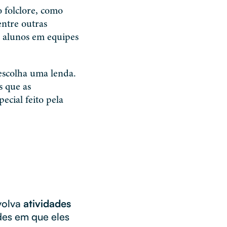
 folclore, como
entre outras
os alunos em equipes
escolha uma lenda.
s que as
ecial feito pela
volva
atividades
des em que eles