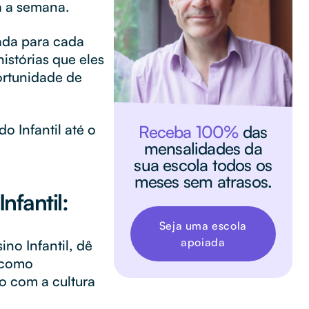
a a semana.
ada para cada
istórias que eles
ortunidade de
o Infantil até o
Receba 100%
das
mensalidades da
sua escola todos os
meses sem atrasos.
nfantil:
Seja uma escola
apoiada
ino Infantil, dê
s como
o com a cultura