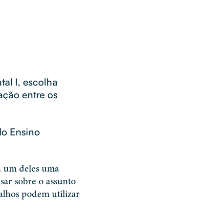
al I, escolha
ação entre os
do Ensino
da um deles uma
isar sobre o assunto
alhos podem utilizar