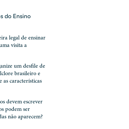
os do Ensino
a legal de ensinar
uma visita a
anize um desfile de
lore brasileiro e
 as características
os devem escrever
tos podem ser
das não aparecem?