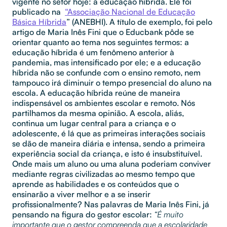
vigente no setor hoje: a educação híbrida. Ele foi
publicado na
“Associação Nacional de Educação
Básica Híbrida
” (ANEBHI).
A título de exemplo, foi pelo
artigo de Maria Inês Fini que o Educbank pôde se
orientar quanto ao tema nos seguintes termos: a
educação híbrida é um fenômeno anterior à
pandemia, mas intensificado por ele; e a educação
híbrida não se confunde com o ensino remoto, nem
tampouco irá diminuir o tempo presencial do aluno na
escola. A educação híbrida reúne de maneira
indispensável os ambientes escolar e remoto. Nós
partilhamos da mesma opinião.
A escola, aliás,
continua um lugar central para a criança e o
adolescente, é lá que as primeiras interações sociais
se dão de maneira diária e intensa, sendo a primeira
experiência social da criança, e isto é insubstituível.
Onde mais um aluno ou uma aluna poderiam conviver
mediante regras civilizadas ao mesmo tempo que
aprende as habilidades e os conteúdos que o
ensinarão a viver melhor e a se inserir
profissionalmente?
Nas palavras de Maria Inês Fini, já
pensando na figura do gestor escolar:
“É muito
importante que o gestor compreenda que a escolaridade