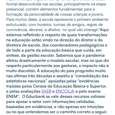
formal desenvolvida nas escolas, principalmente na etapa
presencial, contém elementos fundamentais para a
formação da personalidade de nossas crianças e jovens.
Para muitos deles, a escola representa o primeiro ambiente
estruturado, com horários, turmas de amigos, regras de
convivência, deveres, e direitos no qual vão interagir.”
Aqui
estamos refletindo a respeito de quais transformações
na educação estão vindo na direção do diretor e da
diretora de escola, dos coordenadores pedagógicos e
de toda a parte da educação básica que cuida, em
síntese, da gestão escolar. Sabemos que a pandemia
afetou drasticamente o modelo escolar, mas no que diz
respeito particularmente aos gestores, o impacto não é
muito discutido.
A educação do país progrediu muito
nas últimas três décadas e assistiu à “consolidação das
estatísticas nacionais” apoiadas pelas “evidências
trazidas pelos Censos da Educação Básica e Superior,
e pelas avaliações
SAEB
e
ENCCEJA
e pelo exame
ENEM”. O Educbank se vale desses recursos valiosos
para apoiar o setor com informações validadas,
baseadas em evidências, e não apenas em intuições
ou no que entendemos ser o caminho correto a seguir.