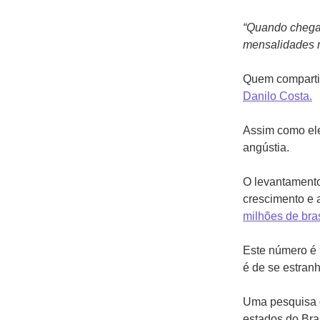
“Quando chega 
mensalidades n
Quem compartil
Danilo Costa.
Assim como ele
angústia.
O levantamento
crescimento e 
milhões de bras
Este número é
é de se estran
Uma pesquisa 
estados do Bras