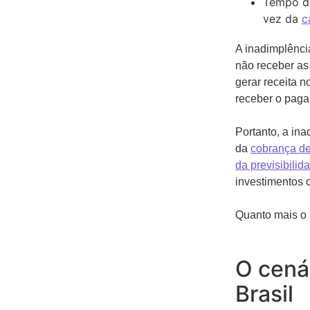
Tempo da
vez da
c
A inadimplênc
não receber as
gerar receita n
receber o paga
Portanto, a in
da
cobrança d
da previsibilid
investimentos 
Quanto mais o 
O cená
Brasil