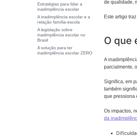
de qualidade,
Estratégias para lidar a
inadimplência escolar
Este artigo tra
A inadimplência escolar e a
relação família-escola
A legislação sobre
inadimplência escolar no
O que 
Brasil
A solução para ter
inadimplência escolar ZERO
A inadimplênci
parcialmente, 
Significa, em p
também signifi
que pressiona 
Os impactos, n
da inadimplênc
Dificuld