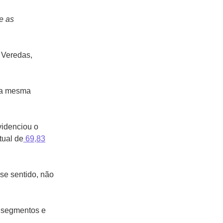
e as
 Veredas,
ssa mesma
videnciou o
tual de
69,83
e sentido, não
s segmentos e