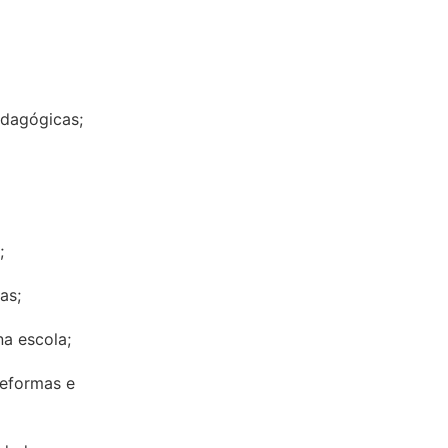
edagógicas;
;
as;
a escola;
reformas e