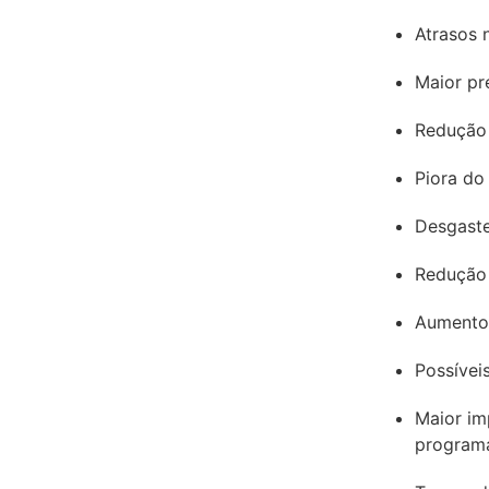
Atrasos 
Maior pr
Redução 
Piora do
Desgast
Redução 
Aumento 
Possívei
Maior im
programa