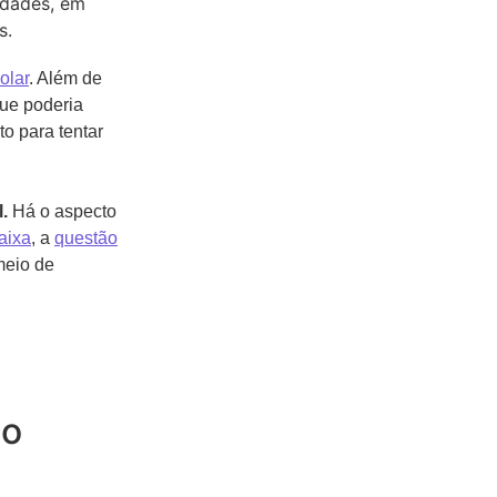
idades, em
s.
olar
. Além de
ue poderia
to para tentar
l.
Há o aspecto
aixa
, a
questão
meio de
no