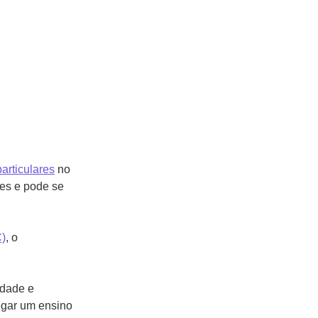
articulares
no
des e pode se
C)
, o
idade e
egar um ensino