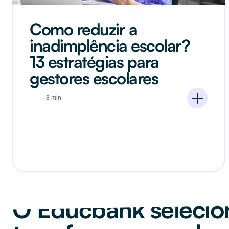
Como reduzir a
inadimplência escolar?
13 estratégias para
gestores escolares
8 min
O Educbank selecio