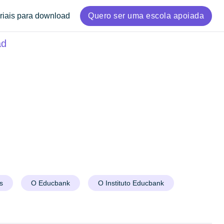
riais para download
Quero ser uma escola apoiada
ad
s
O Educbank
O Instituto Educbank