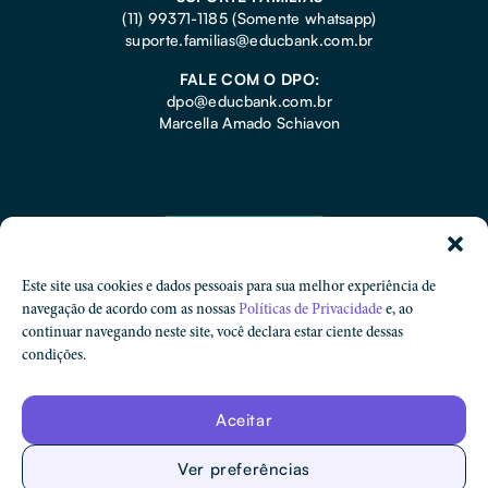
(11) 99371-1185
(Somente whatsapp)
suporte.familias@educbank.com.br
FALE COM O DPO:
dpo@educbank.com.br
Marcella Amado Schiavon
Este site usa cookies e dados pessoais para sua melhor experiência de
navegação de acordo com as nossas
Políticas de Privacidade
e, ao
continuar navegando neste site, você declara estar ciente dessas
condições.
Proteção de Dados
Aceitar
Código de Ética e Conduta
Ver preferências