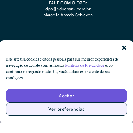
FALE COM O DPO:
dpo@educbank.com.br
Marcella Amado Schiavon
Este site usa cookies e dados pessoais para sua melhor experiência de
navegação de acordo com as nossas
Políticas de Privacidade
e, ao
continuar navegando neste site, você declara estar ciente dessas
condições.
Proteção de Dados
Aceitar
Código de Ética e Conduta
Ver preferências
Quero ser uma escola apoiada
© Educbank. Todos os Direitos Reservados.​