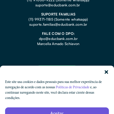
suporte@educbank.com.br
SUPORTE FAMILIAS
(11) 99371-1185
(Somente whatsapp)
suporte.familias@educbank.com.br
FALE COM O DPO:
dpo@educbank.com.br
Marcella Amado Schiavon
Este site usa cookies e dados pessoais para sua melhor experiência de
navegação de acordo com as nossas
Políticas de Privacidade
e, ao
continuar navegando neste site, você declara estar ciente dessas
condições.
Proteção de Dados
Aceitar