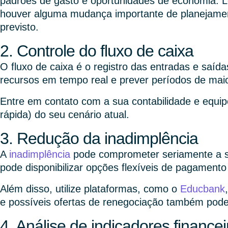
padrões de gasto e oportunidades de economia. L
houver alguma mudança importante de planejamen
previsto.
2. Controle do fluxo de caixa
O fluxo de caixa é o registro das entradas e saída
recursos em tempo real e prever períodos de maio
Entre em contato com a sua contabilidade e equip
rápida) do seu cenário atual.
3. Redução da inadimplência
A
inadimplência
pode comprometer seriamente a saú
pode disponibilizar opções flexíveis de pagament
Além disso, utilize plataformas, como o
Educbank
e possíveis ofertas de renegociação também podem
4. Análise de indicadores financei